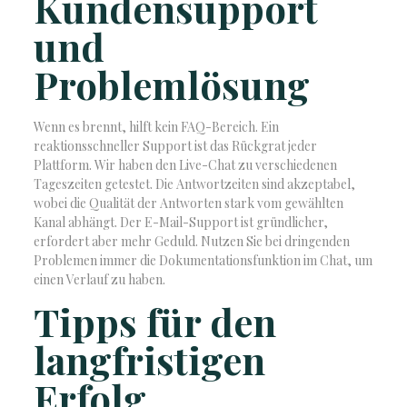
Kundensupport
und
Problemlösung
Wenn es brennt, hilft kein FAQ-Bereich. Ein
reaktionsschneller Support ist das Rückgrat jeder
Plattform. Wir haben den Live-Chat zu verschiedenen
Tageszeiten getestet. Die Antwortzeiten sind akzeptabel,
wobei die Qualität der Antworten stark vom gewählten
Kanal abhängt. Der E-Mail-Support ist gründlicher,
erfordert aber mehr Geduld. Nutzen Sie bei dringenden
Problemen immer die Dokumentationsfunktion im Chat, um
einen Verlauf zu haben.
Tipps für den
langfristigen
Erfolg