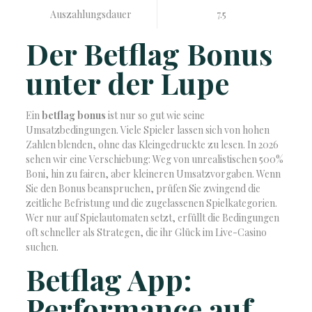
Auszahlungsdauer
7.5
Der Betflag Bonus
unter der Lupe
Ein
betflag bonus
ist nur so gut wie seine
Umsatzbedingungen. Viele Spieler lassen sich von hohen
Zahlen blenden, ohne das Kleingedruckte zu lesen. In 2026
sehen wir eine Verschiebung: Weg von unrealistischen 500%
Boni, hin zu fairen, aber kleineren Umsatzvorgaben. Wenn
Sie den Bonus beanspruchen, prüfen Sie zwingend die
zeitliche Befristung und die zugelassenen Spielkategorien.
Wer nur auf Spielautomaten setzt, erfüllt die Bedingungen
oft schneller als Strategen, die ihr Glück im Live-Casino
suchen.
Betflag App:
Performance auf