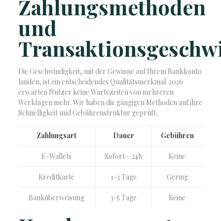
Zahlungsmethoden
und
Transaktionsgeschwi
Die Geschwindigkeit, mit der Gewinne auf Ihrem Bankkonto
landen, ist ein entscheidendes Qualitätsmerkmal. 2026
erwarten Nutzer keine Wartezeiten von mehreren
Werktagen mehr. Wir haben die gängigen Methoden auf ihre
Schnelligkeit und Gebührenstruktur geprüft.
Zahlungsart
Dauer
Gebühren
E-Wallets
Sofort – 24h
Keine
Kreditkarte
1-3 Tage
Gering
Banküberweisung
3-5 Tage
Keine