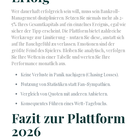
Wer dauerhaft erfolgreich sein will, muss sein Bankroll-
Management disziplinieren. Setzen Sie niemals mehr als 2-
5% Ihres Gesamtkapitals auf ein einzelnes Ereignis, egal wie
sicher der Tipp erscheint. Die Plattform bietet zahlreiche
Werkzeuge zur Limitierung – nutzen Sie diese, anstatt sich
auf Ihr Bauchgefühl zu verlassen. Emotionen sind der
größte Feind des Spielers. Bleiben Sie analytisch, verfolgen
Sie Ihre Wetten in einer Tabelle und werten Sie Ihre
Performance monatlich aus.
Keine Verluste in Panik nachjagen (Chasing Losses).
Nutzung von Statistiken statt Fan-Sympathien.
Vergleich von Quoten mit anderen Anbietern.
Konsequentes Führen eines Wett-Tagebuchs.
Fazit zur Plattform
2026