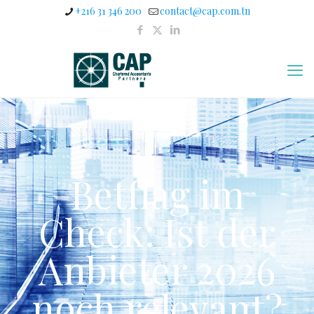
+216 31 346 200
contact@cap.com.tn
Betflag im
Check: Ist der
Anbieter 2026
noch relevant?