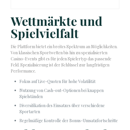
Wettmärkte und
Spielvielfalt
Die Plattform bietet ein breites Spektrum an Möglichkeiten.
Von klassischen Sportwetten bis hin zu spezialisierten
Casino-Events gibt es für jeden Spielertyp das passende
Feld. Spezialisierung ist der Schlüssel zur langfristigen
Performance.
Fokus auf Live-Quoten für hohe Volatilität
Nutzung von Cash-out-Optionen bei knappen
Spielständen
Diversifikation des Einsatzes über verschiedene
Sportarten
Regelmäßige Kontrolle der Bonus-Umsatzfortschritte