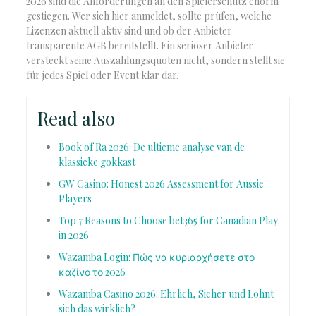
2026 sind die Anforderungen an den Spielerschutz enorm
gestiegen. Wer sich hier anmeldet, sollte prüfen, welche
Lizenzen aktuell aktiv sind und ob der Anbieter
transparente AGB bereitstellt. Ein seriöser Anbieter
versteckt seine Auszahlungsquoten nicht, sondern stellt sie
für jedes Spiel oder Event klar dar.
Read also
Book of Ra 2026: De ultieme analyse van de
klassieke gokkast
GW Casino: Honest 2026 Assessment for Aussie
Players
Top 7 Reasons to Choose bet365 for Canadian Play
in 2026
Wazamba Login: Πώς να κυριαρχήσετε στο
καζίνο το 2026
Wazamba Casino 2026: Ehrlich, Sicher und Lohnt
sich das wirklich?