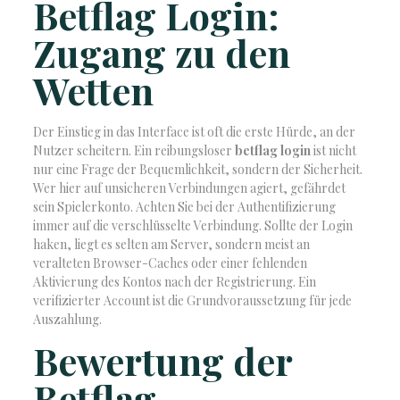
Betflag Login:
Zugang zu den
Wetten
Der Einstieg in das Interface ist oft die erste Hürde, an der
Nutzer scheitern. Ein reibungsloser
betflag login
ist nicht
nur eine Frage der Bequemlichkeit, sondern der Sicherheit.
Wer hier auf unsicheren Verbindungen agiert, gefährdet
sein Spielerkonto. Achten Sie bei der Authentifizierung
immer auf die verschlüsselte Verbindung. Sollte der Login
haken, liegt es selten am Server, sondern meist an
veralteten Browser-Caches oder einer fehlenden
Aktivierung des Kontos nach der Registrierung. Ein
verifizierter Account ist die Grundvoraussetzung für jede
Auszahlung.
Bewertung der
Betflag