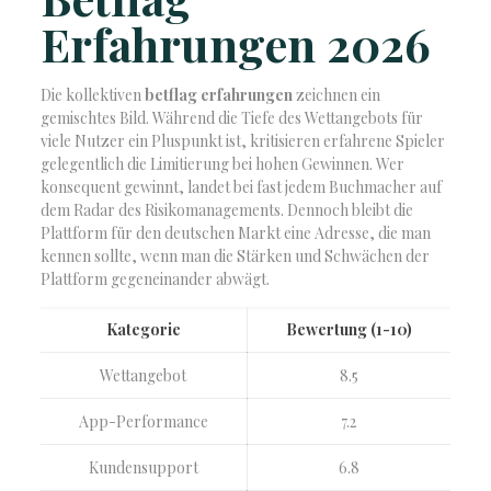
Erfahrungen 2026
Die kollektiven
betflag erfahrungen
zeichnen ein
gemischtes Bild. Während die Tiefe des Wettangebots für
viele Nutzer ein Pluspunkt ist, kritisieren erfahrene Spieler
gelegentlich die Limitierung bei hohen Gewinnen. Wer
konsequent gewinnt, landet bei fast jedem Buchmacher auf
dem Radar des Risikomanagements. Dennoch bleibt die
Plattform für den deutschen Markt eine Adresse, die man
kennen sollte, wenn man die Stärken und Schwächen der
Plattform gegeneinander abwägt.
Kategorie
Bewertung (1-10)
Wettangebot
8.5
App-Performance
7.2
Kundensupport
6.8