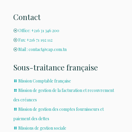
Contact
Office: +216 31 346 200
Fax: +216 71 192 112
Mail : contact@cap.com.tn
Sous-traitance française
Mission Comptable française
Mission de gestion de la facturation et recouvrement
des créances
Mission de gestion des comptes fournisseurs et
paiement des dettes
Missions de gestion sociale