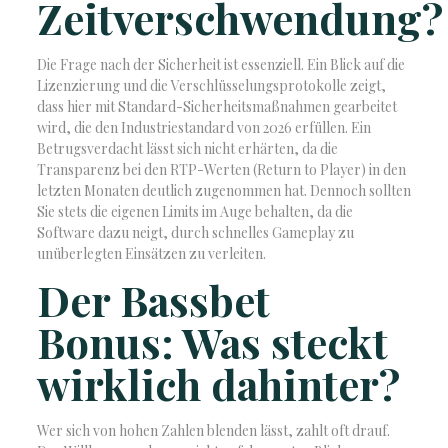
Zeitverschwendung?
Die Frage nach der Sicherheit ist essenziell. Ein Blick auf die
Lizenzierung und die Verschlüsselungsprotokolle zeigt,
dass hier mit Standard-Sicherheitsmaßnahmen gearbeitet
wird, die den Industriestandard von 2026 erfüllen. Ein
Betrugsverdacht lässt sich nicht erhärten, da die
Transparenz bei den RTP-Werten (Return to Player) in den
letzten Monaten deutlich zugenommen hat. Dennoch sollten
Sie stets die eigenen Limits im Auge behalten, da die
Software dazu neigt, durch schnelles Gameplay zu
unüberlegten Einsätzen zu verleiten.
Der Bassbet
Bonus: Was steckt
wirklich dahinter?
Wer sich von hohen Zahlen blenden lässt, zahlt oft drauf.