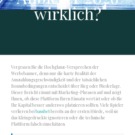
wirklich?
Vergessen Sie die Hochglanz-Versprechen der
Werbebanner, denn nur die harte Realität der
Auszahlungsgeschwindigkeit und der tatsächlichen
Bonusbedingungen entscheidet über Sieg oder Niederlage.
Dieser Bericht räumt mit Marketing-Phrasen auf und zeigt
Ihnen, ob diese Plattform Ihren Einsatz wert ist oder ob Sie
Ihr Kapital besser anderswo platzieren sollten. Viele Spieler
verlieren bei
bassbet
bereits an der ersten Hürde, weil sie
das Kleingedruckte ignorieren oder die technische
Plattform falsch einschätzen.