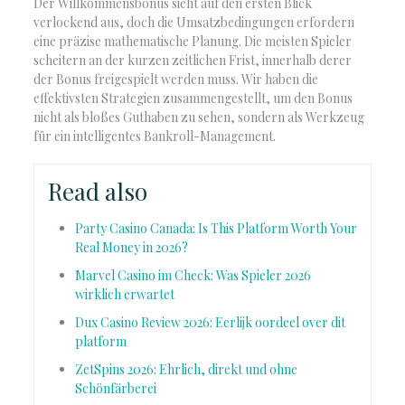
Der Willkommensbonus sieht auf den ersten Blick
verlockend aus, doch die Umsatzbedingungen erfordern
eine präzise mathematische Planung. Die meisten Spieler
scheitern an der kurzen zeitlichen Frist, innerhalb derer
der Bonus freigespielt werden muss. Wir haben die
effektivsten Strategien zusammengestellt, um den Bonus
nicht als bloßes Guthaben zu sehen, sondern als Werkzeug
für ein intelligentes Bankroll-Management.
Read also
Party Casino Canada: Is This Platform Worth Your
Real Money in 2026?
Marvel Casino im Check: Was Spieler 2026
wirklich erwartet
Dux Casino Review 2026: Eerlijk oordeel over dit
platform
ZetSpins 2026: Ehrlich, direkt und ohne
Schönfärberei