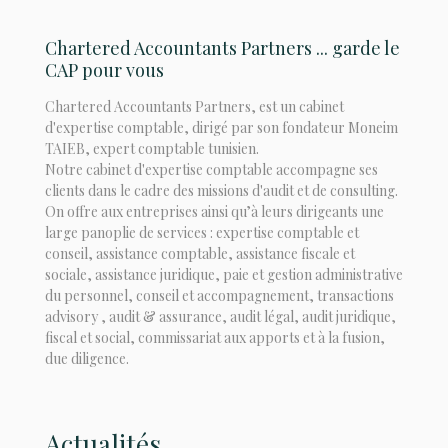
Chartered Accountants Partners ... garde le
CAP pour vous
Chartered Accountants Partners, est un cabinet
d'expertise comptable, dirigé par son fondateur Moneim
TAIEB, expert comptable tunisien.
Notre cabinet d'expertise comptable accompagne ses
clients dans le cadre des missions d'audit et de consulting.
On offre aux entreprises ainsi qu’à leurs dirigeants une
large panoplie de services : expertise comptable et
conseil, assistance comptable, assistance fiscale et
sociale, assistance juridique, paie et gestion administrative
du personnel, conseil et accompagnement, transactions
advisory , audit & assurance, audit légal, audit juridique,
fiscal et social, commissariat aux apports et à la fusion,
due diligence.
Actualités