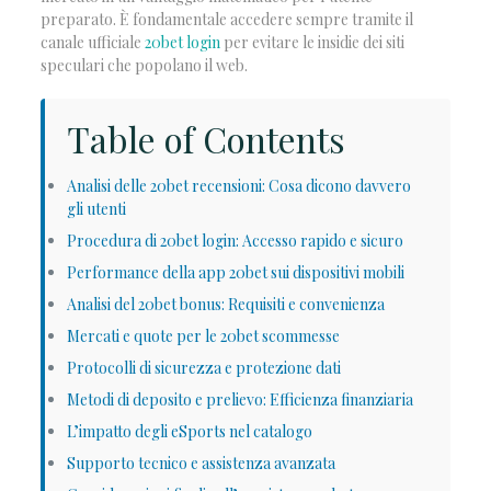
preparato. È fondamentale accedere sempre tramite il
canale ufficiale
20bet login
per evitare le insidie dei siti
speculari che popolano il web.
Table of Contents
Analisi delle 20bet recensioni: Cosa dicono davvero
gli utenti
Procedura di 20bet login: Accesso rapido e sicuro
Performance della app 20bet sui dispositivi mobili
Analisi del 20bet bonus: Requisiti e convenienza
Mercati e quote per le 20bet scommesse
Protocolli di sicurezza e protezione dati
Metodi di deposito e prelievo: Efficienza finanziaria
L’impatto degli eSports nel catalogo
Supporto tecnico e assistenza avanzata