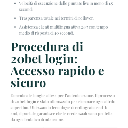
Velocità di esecuzione delle puntate live in meno di 1.5
secondi.
Trasparenza totale nei termini di rollover.
Assistenza clienti multilingua attiva 24/7 con tempo
medio di risposta di 40 secondi.
Procedura di
20bet login:
Accesso rapido e
sicuro
Dimentica le lunghe attese per l’autenticazione. Il processo
di
20bet login
è stato ottimizzato per eliminare ogni attrito
superfluo. Utilizzando tecnologie di crittografia end-to-
end, il portale garantisce che le credenziali siano protette
da ogni tentativo di intrusione.