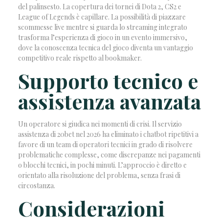
del palinsesto. La copertura dei tornei di Dota 2, CS2 e
League of Legends è capillare. La possibilità di piazzare
scommesse live mentre si guarda lo streaming integrato
trasforma l’esperienza di gioco in un evento immersivo,
dove la conoscenza tecnica del gioco diventa un vantaggio
competitivo reale rispetto al bookmaker.
Supporto tecnico e
assistenza avanzata
Un operatore si giudica nei momenti di crisi. Il servizio
assistenza di 20bet nel 2026 ha eliminato i chatbot ripetitivi a
favore di un team di operatori tecnici in grado di risolvere
problematiche complesse, come discrepanze nei pagamenti
o blocchi tecnici, in pochi minuti. L’approccio è diretto e
orientato alla risoluzione del problema, senza frasi di
circostanza.
Considerazioni