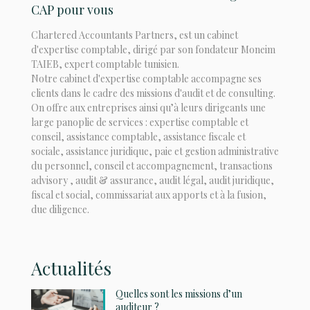
CAP pour vous
Chartered Accountants Partners, est un cabinet
d'expertise comptable, dirigé par son fondateur Moneim
TAIEB, expert comptable tunisien.
Notre cabinet d'expertise comptable accompagne ses
clients dans le cadre des missions d'audit et de consulting.
On offre aux entreprises ainsi qu’à leurs dirigeants une
large panoplie de services : expertise comptable et
conseil, assistance comptable, assistance fiscale et
sociale, assistance juridique, paie et gestion administrative
du personnel, conseil et accompagnement, transactions
advisory , audit & assurance, audit légal, audit juridique,
fiscal et social, commissariat aux apports et à la fusion,
due diligence.
Actualités
Quelles sont les missions d’un
auditeur ?