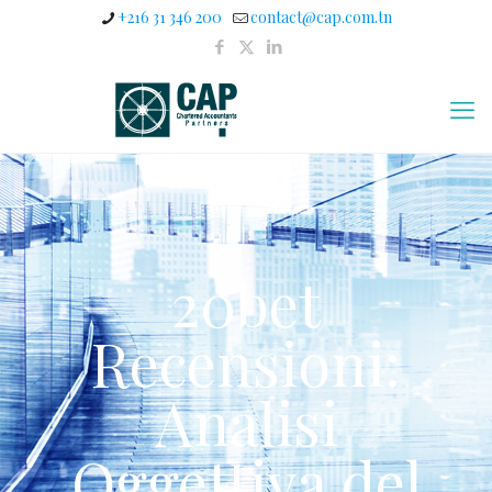
+216 31 346 200
contact@cap.com.tn
20bet
Recensioni:
Analisi
Oggettiva del