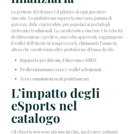
La gestione del denaro è il pilastro di ogni giocatore
vincente. La piattaforma supporta una vasta gamma di
gateway, dalle criptovalute più popolari ai portafogli
elettronici tradizionali. La caratteristica vincente è la velocità
di elaborazione: i prelievi, una volta approvati, raggiungono
il wallet dell’utente in tempi record, eliminando l’ansia da
attesa che caratterizza altre piattaforme di basso livello.
Supporto per Bitcoin, Ethereum e USDT.
Prelievi istantanei verso e-wallet selezionati.
Zero commissioni su depositi bancari.
L’impatto degli
eSports nel
catalogo
Gli eSports non sono più una nicchia, ma il cuore pulsante